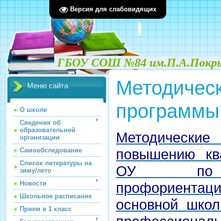
Версия для слабовидящих
ГБОУ СОШ №84 им.П.А.Покрыш
Методическ
Меню сайта
программы
О школе
Сведения об
образовательной
Методически
организации
повышению кв
Самообследование
Список литературы на
ОУ по ф
зиму/лето
профориента
Новости
Школьное расписание
основной школ
Прием в 1 класс