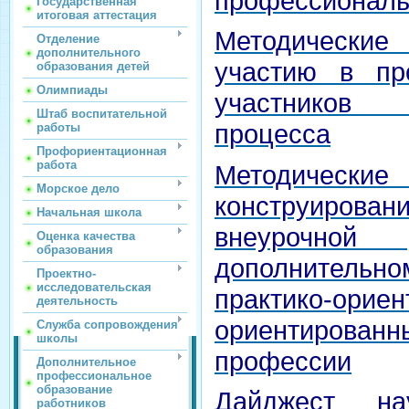
профессиональ
Государственная
итоговая аттестация
Методически
Отделение
дополнительного
участию в пр
образования детей
Олимпиады
участников
Штаб воспитательной
процесса
работы
Профориентационная
работа
Методичес
Морское дело
конструирован
Начальная школа
внеурочной
Оценка качества
образования
дополнител
Проектно-
исследовательская
практико-орие
деятельность
ориентиров
Служба сопровождения
школы
профессии
Дополнительное
профессиональное
образование
Дайджест нау
работников