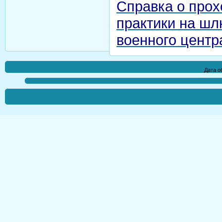
Справка о про
практики на шл
военного цент
Дата о