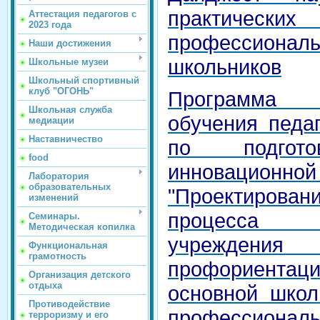
практическ
Аттестация педагогов с
2023 года
профессион
Наши достижения
школьников
Школьные музеи
Школьный спортивный
клуб "ОГОНЬ"
Программа 
Школьная служба
обучения пед
медиации
Наставничество
по подгот
food
инновационной 
Лаборатория
образовательных
"Проектирова
изменений
процесса об
Семинары.
Методическая копилка
учреждения
Функциональная
грамотность
профориент
Организация детского
отдыха
основной школ
Противодействие
профессиона
терроризму и его