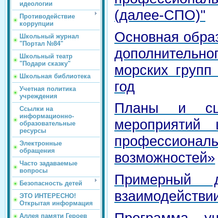
идеологии
(далее-СПО)"
Противодействие
коррупции
Основная обра
Школьный журнал
"Портал №84"
дополнительн
Школьный театр
"Подари сказку"
морских групп
Школьная библиотека
год
Учетная политика
учреждения
Планы и сце
Ссылки на
информационно-
мероприятий 
образовательные
ресурсы
профессионал
Электронные
обращения
возможностей»
Часто задаваемые
вопросы
Примерный 
Безопасность детей
взаимодействии
ЭТО ИНТЕРЕСНО!
Открытая информация
Программа уч
Аллея памяти Героев