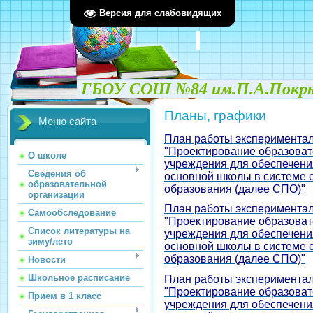
Версия для слабовидящих
ГБОУ СОШ №84 им.П.А.Покрыш
Планы, графики
Меню сайта
План работы экспериментал
"Проектирование образоват
О школе
учреждения для обеспечен
Сведения об
основной школы в системе 
образовательной
образования (далее СПО)"
организации
План работы экспериментал
Самообследование
"Проектирование образоват
Список литературы на
учреждения для обеспечен
зиму/лето
основной школы в системе 
образования (далее СПО)"
Новости
Школьное расписание
План работы экспериментал
"Проектирование образоват
Прием в 1 класс
учреждения для обеспечен