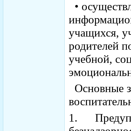
• осуществ
информацио
учащихся, у
родителей п
учебной, со
эмоциональн
Ос­новные з
воспитатель
1. Предуп
безнадзор­но