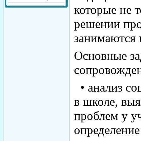
которые не 
решении про
занимаются 
Основные з
сопровожден
• анализ со
в школе, вы
проблем у у
определение