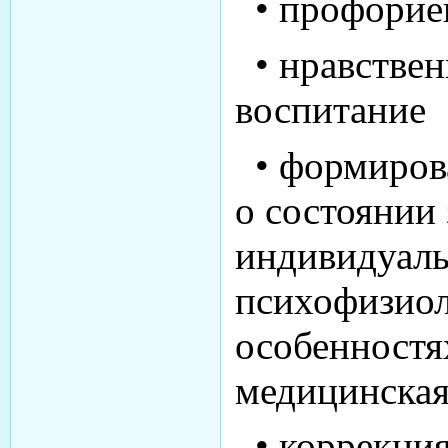
• профорие
• нравствен
воспитание
• формиров
о состоянии 
индивидуал
психофизио
особенностя
медицинска
• коррекция