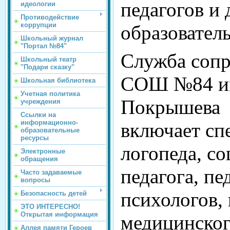
педагогов и
идеологии
Противодействие
коррупции
образовател
Школьный журнал
"Портал №84"
Служба соп
Школьный театр
"Подари сказку"
СОШ №84 им
Школьная библиотека
Учетная политика
Покрышева
учреждения
Ссылки на
информационно-
включает сп
образовательные
ресурсы
логопеда, с
Электронные
обращения
педагога, пе
Часто задаваемые
вопросы
психологов,
Безопасность детей
ЭТО ИНТЕРЕСНО!
Открытая информация
медицинског
Аллея памяти Героев