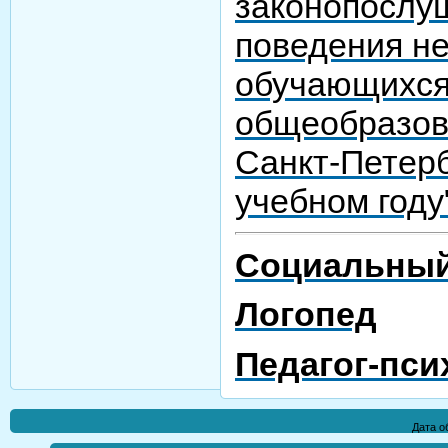
законопослу
поведения н
обучающихся
общеобразов
Санкт-Петерб
учебном году
Социальный
Логопед
Педагог-пси
Дата о