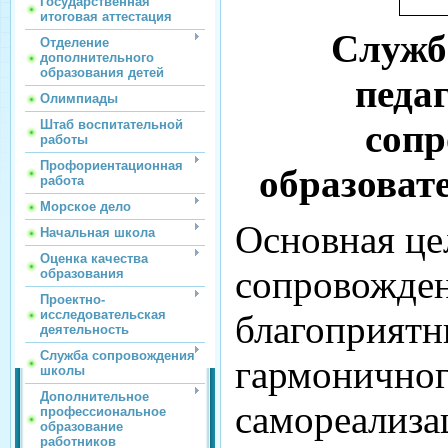
Государственная
итоговая аттестация
Служб
Отделение
дополнительного
образования детей
педа
Олимпиады
Штаб воспитательной
соп
работы
Профориентационная
образоват
работа
Морское дело
Основная ц
Начальная школа
Оценка качества
сопровожден
образования
Проектно-
исследовательская
благоприятн
деятельность
Служба сопровождения
гармоничног
школы
Дополнительное
самореализа
профессиональное
образование
работников