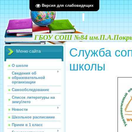
Версия для слабовидящих
ГБОУ СОШ №84 им.П.А.Покрыш
Служба со
Меню сайта
школы
О школе
Сведения об
образовательной
организации
Самообследование
Список литературы на
зиму/лето
Новости
Школьное расписание
Прием в 1 класс