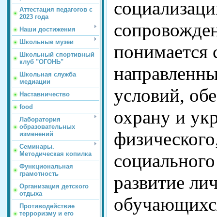
социализаци
Аттестация педагогов с
2023 года
сопровожде
Наши достижения
Школьные музеи
понимается 
Школьный спортивный
клуб "ОГОНЬ"
направленны
Школьная служба
медиации
условий, об
Наставничество
food
охрану и ук
Лаборатория
образовательных
физического
изменений
Семинары.
социального
Методическая копилка
Функциональная
грамотность
развитие ли
Организация детского
отдыха
обучающихся
Противодействие
терроризму и его