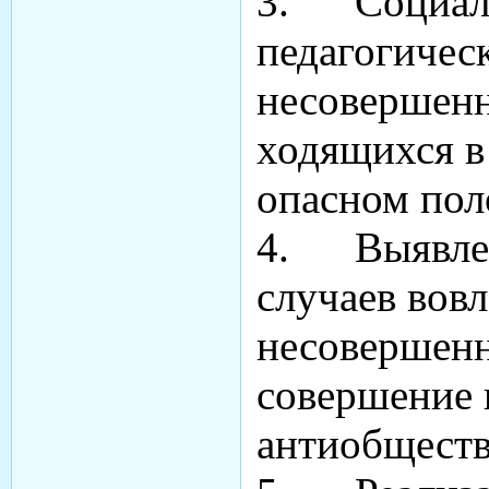
3. Социал
педагогическ
несовершенн
ходящихся в
опасном пол
4. Выявлен
слу­чаев вов
несовершенн
совершение 
антиоб­щест